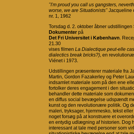
"I'm proud you call us gangsters, never
worse, we are Situationists"
Jacqueline 
nr. 1, 1962
Torsdag d. 2. oktober åbner udstillingen
Dokumenter
på
Det Fri Universitet i København
. Recep
21.30
vises filmen
La Dialectique peut-elle ca
dialectics break bricks?)
, en revolutionæ
Viénet i 1973.
Udstillingen præsenterer materiale fra J
Martin, Gordon Fazakerley og Peter Laug
indsamlet materiale som på den ene ell
fortolker deres engagement i den situati
behandler dette materiale som dokumente
en diffus social bevægelse udspændt m
kunst og den revolutionære politik. Og d
maleri, tryksager, hjemmesko, tekst eller
noget forsøg på at konstruere et overordn
en entydig udlægning af historien. Dog 
interessant at tale med personer som virk
situationistiske bevægelse end at tale m