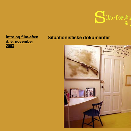
Intro og film-aften
Situationistiske dokumenter
d. 6. november
2003