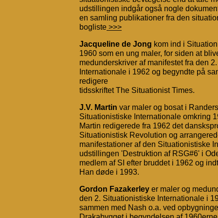
udstillingen indgår også nogle dokumente
en samling publikationer fra den situati
bogliste
>>>
Jacqueline de Jong
kom ind i Situation
1960 som en ung maler, for siden at bliv
medunderskriver af manifestet fra den 2. 
Internationale i 1962 og begyndte på sa
redigere
tidsskriftet The Situationist Times.
J.V. Martin
var maler og bosat i Rander
Situationistiske Internationale omkrin
Martin redigerede fra 1962 det danskspro
Situationistisk Revolution og arrangerede
manifestationer af den Situationistiske I
udstillingen 'Destruktion af RSG#6' i Od
medlem af SI efter bruddet i 1962 og ind
Han døde i 1993.
Gordon Fazakerley
er maler og medunde
den 2. Situationistiske Internationale i
sammen med Nash o.a. ved opbygningen
Drakabygget i begyndelsen af 1960erne