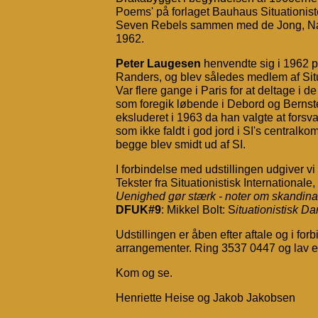
Poems' på forlaget Bauhaus Situationiste
Seven Rebels sammen med de Jong, Nas
1962.
Peter Laugesen
henvendte sig i 1962 på
Randers, og blev således medlem af Situa
Var flere gange i Paris for at deltage i 
som foregik løbende i Debord og Bernste
eksluderet i 1963 da han valgte at forsvar
som ikke faldt i god jord i SI's centralkomi
begge blev smidt ud af SI.
I forbindelse med udstillingen udgiver vi
Tekster fra Situationistisk Internationale,
Uenighed gør stærk - noter om skandina
DFUK#9
: Mikkel Bolt: S
ituationistisk D
Udstillingen er åben efter aftale og i 
arrangementer. Ring 3537 0447 og lav en
Kom og se.
Henriette Heise og Jakob Jakobsen